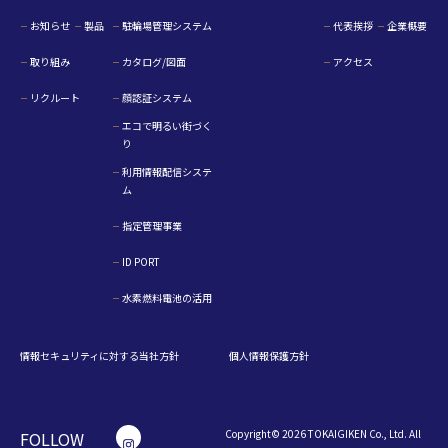
お知らせ
製品
駐輪場管理システム
代表挨拶
企業概要
取り組み
カタログ/図面
アクセス
リクルート
顔認証システム
エコで明るい街づく
り
利用情報配信システ
ム
指定管理事業
ID PORT
水素燃料電池の活用
情報セキュリティに対する当社方針
個人情報保護方針
Copyright© 2026 TOKAIGIKEN Co., Ltd. All
FOLLOW