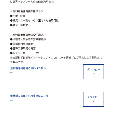
は世界トップレベルの性能を誇ります。
＜燃料電池発電機の優位性＞
●小型・軽量
●排気ガスが出ないので室内でも使用可能
●静音・無振動
＜燃料電池発電機の使用用途＞
●災害時・緊急時の非常用電源
●各種観測場の電源
●各種工事現場の電源
●レジャー用 etc
※文部科学省地域イノベーション・エコシステム形成プログラムにより開発され
た製品です。
燃料電池発電機の資料はこちら
ダウンロー
⇒
ド
業界紙に掲載された模様はこちら
ダウンロー
⇒
ド