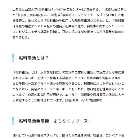
山梨県と山梨大学(燃料電池ナノ材料研究センター)が参画する、『水素社会に向け
た“やまなし燃料電池バレーの創成”事業のプロジェクトチーム『FCyFINE』と東
海技研は、兼ねてより『燃料電池を応用した駐輪場電源システム』と、『燃料電
池搭載の電動アシスト自転車の開発』を共同で進め、自転車に関わるソリューシ
ョンビジネスモデル構築を目指し、互いに協力体制を維持しながら開発を進めて
参りました。
燃料電池とは？
『燃料電池』とは、水素を燃料にして空気中の酸素と電気化学反応させる際に生
まれるエネルギーを使って発電する装置のことです。水素は再生可能エネルギー
など多様な一次エネルギー源から製造できること、利用時に水しか排出しないこ
となどから、究極のクリーンエネルギーともいわれ、燃料電池を活用することで
エネルギーの高効率な利用が可能で、エネルギー消費量や環境負荷の低減に大き
く貢献することが期待されています。(※山梨県HPより内容抜粋)
燃料電池発電機 まもなくリリース！
使用している燃料電池スタックは、優れた耐久性を実現。軽量性、コンパクト性