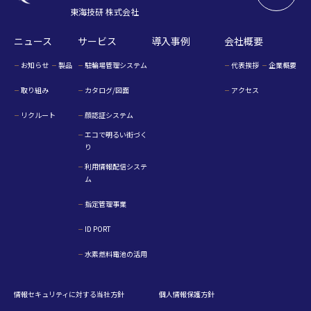
東海技研 株式会社
ニュース
サービス
導入事例
会社概要
お知らせ
製品
駐輪場管理システム
代表挨拶
企業概要
取り組み
カタログ/図面
アクセス
リクルート
顔認証システム
エコで明るい街づく
り
利用情報配信システ
ム
指定管理事業
ID PORT
水素燃料電池の活用
情報セキュリティに対する当社方針
個人情報保護方針