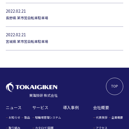
2022.02.21
長野県 某市営自転車駐車場
2022.02.21
宮城県 某市営自転車駐車場
TOP
東海技研 株式会社
ニュース
サービス
導入事例
会社概要
お知らせ
製品
駐輪場管理システム
代表挨拶
企業概要
取り組み
カタログ/図面
アクセス